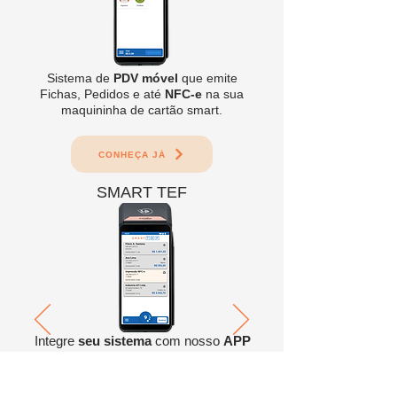
Sistema de
PDV móvel
que emite
Fichas, Pedidos e até
NFC-e
na sua
maquininha de cartão smart.
CONHEÇA JÁ
SMART TEF
Integre
seu sistema
com nosso
APP
Smart TEF
e faça requisições de
captura de
Meios
de
Pagamentos
.