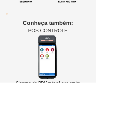
Conheça também:
POS CONTROLE
Sistema de
PDV móvel
que emite
Fichas, Pedidos e até
NFC-e
na sua
maquininha de cartão smart.
CONHEÇA JÁ
SMART TEF